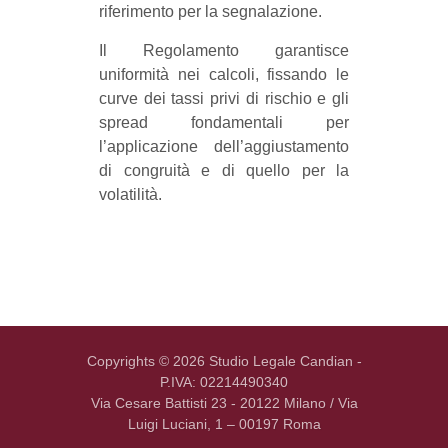
riferimento per la segnalazione.
Il Regolamento garantisce
uniformità nei calcoli, fissando le
curve dei tassi privi di rischio e gli
spread fondamentali per
l’applicazione dell’aggiustamento
di congruità e di quello per la
volatilità.
Copyrights © 2026 Studio Legale Candian -
P.IVA: 02214490340
Via Cesare Battisti 23 - 20122 Milano / Via
Luigi Luciani, 1 – 00197 Roma