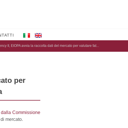
NTATTI
ncy II, EIOPA avvia la raccolta dati del mercato per valutare fat...
cato per
a
 dalla Commissione
 di mercato.