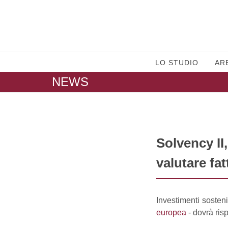
LO STUDIO
AR
NEWS
Solvency II
valutare fat
Investimenti sosten
europea
- dovrà ris