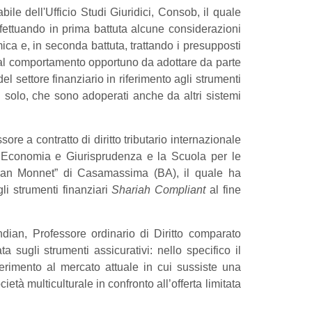
ile dell'Ufficio Studi Giuridici, Consob, il quale
ffettuando in prima battuta alcune considerazioni
amica e, in seconda battuta, trattando i presupposti
o al comportamento opportuno da adottare da parte
el settore finanziario in riferimento agli strumenti
n solo, che sono adoperati anche da altri sistemi
ore a contratto di diritto tributario internazionale
 di Economia e Giurisprudenza e la Scuola per le
“Jean Monnet” di Casamassima (BA), il quale ha
li strumenti finanziari
Shariah Compliant
al fine
ian, Professore ordinario di Diritto comparato
a sugli strumenti assicurativi: nello specifico il
iferimento al mercato attuale in cui sussiste una
età multiculturale in confronto all’offerta limitata