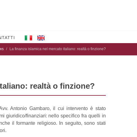
NTATTI
ws
La finanza islamica nel mercato italiano: realtà o finzione?
taliano: realtà o finzione?
. Avv. Antonio Gambaro, il cui intervento è stato
i giuridico/finanziari: nello specifico fra quelli in
anche il formante religioso. In seguito, sono stati
ori.