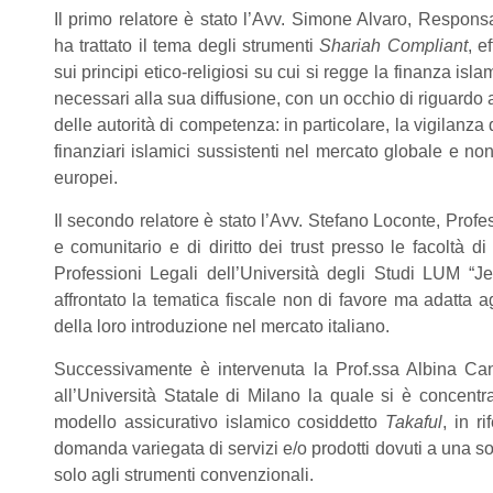
Il primo relatore è stato l’Avv. Simone Alvaro, Responsab
ha trattato il tema degli strumenti
Shariah Compliant
, e
sui principi etico-religiosi su cui si regge la finanza isl
necessari alla sua diffusione, con un occhio di riguard
delle autorità di competenza: in particolare, la vigilanza d
finanziari islamici sussistenti nel mercato globale e no
europei.
Il secondo relatore è stato l’Avv. Stefano Loconte, Profess
e comunitario e di diritto dei trust presso le facoltà
Professioni Legali dell’Università degli Studi LUM 
affrontato la tematica fiscale non di favore ma adatta ag
della loro introduzione nel mercato italiano.
Successivamente è intervenuta la Prof.ssa Albina Cand
all’Università Statale di Milano la quale si è concentrat
modello assicurativo islamico cosiddetto
Takaful
, in r
domanda variegata di servizi e/o prodotti dovuti a una soci
solo agli strumenti convenzionali.